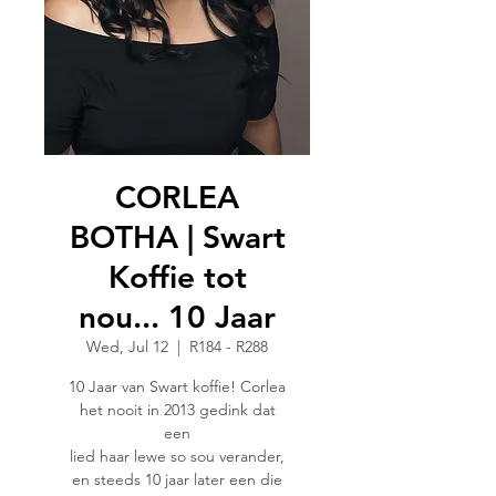
CORLEA
BOTHA | Swart
Koffie tot
nou... 10 Jaar
Wed, Jul 12
  |  
R184 - R288
10 Jaar van Swart koffie! Corlea
het nooit in 2013 gedink dat
een
lied haar lewe so sou verander,
en steeds 10 jaar later een die