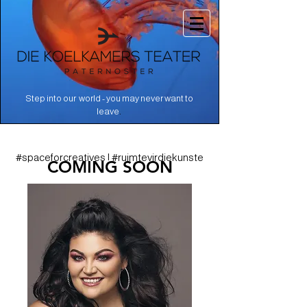
Step into our world - you may never want to
.
leave
#spaceforcreatives | #ruimtevirdiekunste
COMING SOON