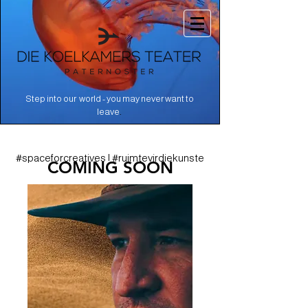
Step into our world - you may never want to
.
leave
#spaceforcreatives | #ruimtevirdiekunste
COMING SOON