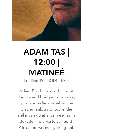
ADAM TAS |
12:00 |
MATINEÉ
Fri, Dec 19
  |  
R184 - R288
Adam Tas die boeredigter uit
die bosveld bring vir julle van sy
grootste treffers vanaf sy drie
platinum albums. Kos vir die
siel musiek wat al vir meer as ‘n
dekade in die harte van Suid-
Afrikaners woon. Hy bring ook