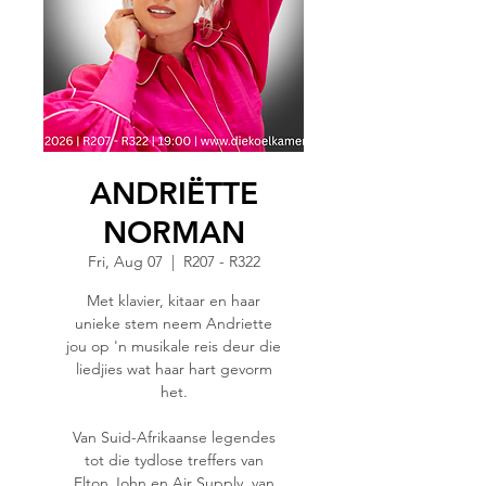
ANDRIËTTE
NORMAN
Fri, Aug 07
  |  
R207 - R322
Met klavier, kitaar en haar
unieke stem neem Andriette
jou op 'n musikale reis deur die
liedjies wat haar hart gevorm
het.
Van Suid-Afrikaanse legendes
tot die tydlose treffers van
Elton John en Air Supply, van