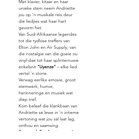
Met klavier, kitaar en haar 
unieke stem neem Andriette 
jou op 'n musikale reis deur 
die liedjies wat haar hart 
gevorm het.
Van Suid-Afrikaanse legendes 
tot die tydlose treffers van 
Elton John en Air Supply, van 
die nostalgie van die goeie ou 
vinyl-dae tot haar splinternuwe 
enkelsnit 
"Uyenze"
 – elke lied 
vertel 'n storie.
Verwag eerlike emosie, groot 
stemwerk, humor, 
herinneringe en musiek wat 
diep tref.
Kom beleef die klankbaan van 
Andriette se lewe in 'n intieme 
vertoning wat jou sal laat lag, 
onthou en saamsing.
Een aand. Een kunstenaar. 'n 
Hele leeftyd se musiek.