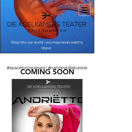
Step into our world - you may never want to
.
leave
#spaceforcreatives | #ruimtevirdiekunste
COMING SOON