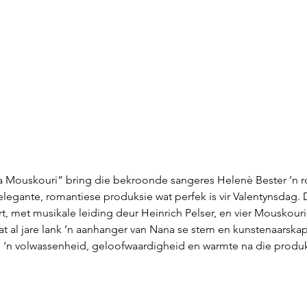
a Mouskouri” bring die bekroonde sangeres Helenè Bester ’n r
elegante, romantiese produksie wat perfek is vir Valentynsdag. 
t, met musikale leiding deur Heinrich Pelser, en vier Mouskouri
al jare lank ’n aanhanger van Nana se stem en kunstenaarskap is
g ‘n volwassenheid, geloofwaardigheid en warmte na die produk