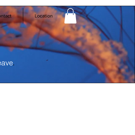
ntact
Location
.
eave