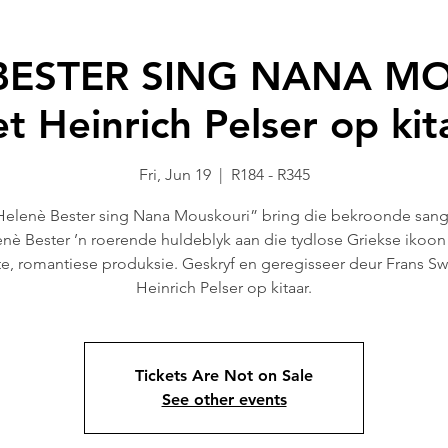
BESTER SING NANA M
t Heinrich Pelser op kit
Fri, Jun 19
  |  
R184 - R345
Helenè Bester sing Nana Mouskouri” bring die bekroonde san
nè Bester ’n roerende huldeblyk aan die tydlose Griekse ikoon 
e, romantiese produksie. Geskryf en geregisseer deur Frans Sw
Heinrich Pelser op kitaar.
Tickets Are Not on Sale
See other events