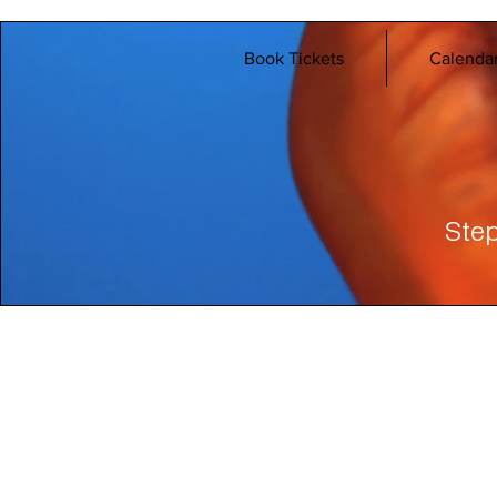
Book Tickets
Calenda
Step