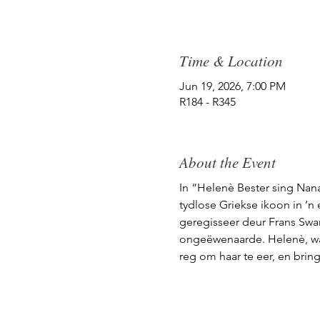
Time & Location
Jun 19, 2026, 7:00 PM
R184 - R345
About the Event
In “Helenè Bester sing Nan
tydlose Griekse ikoon in ’n 
geregisseer deur Frans Swar
ongeëwenaarde. Helenè, wat 
reg om haar te eer, en brin