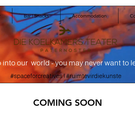
r
Bar | Snacks
Accommodation
Co
 into our world - you may never want to l
#spaceforcreatives | #ruimtevirdiekunste
COMING SOON