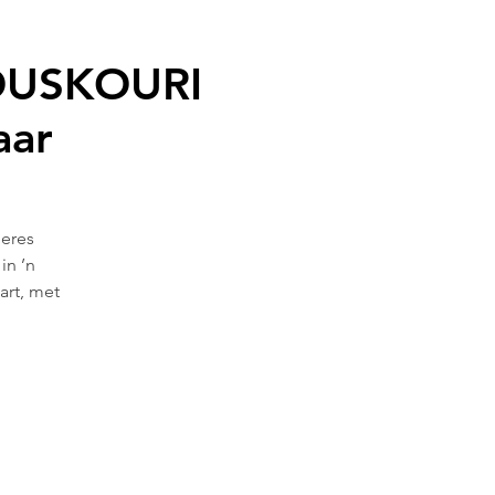
OUSKOURI
aar
geres
in ’n
art, met