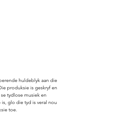
oerende huldeblyk aan die 
Die produksie is geskryf en 
 se tydlose musiek en 
, glo die tyd is veral nou 
sie toe.