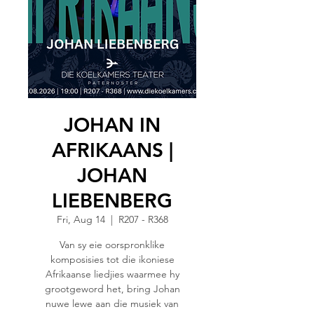
JOHAN IN
AFRIKAANS |
JOHAN
LIEBENBERG
Fri, Aug 14
  |  
R207 - R368
Van sy eie oorspronklike
komposisies tot die ikoniese
Afrikaanse liedjies waarmee hy
grootgeword het, bring Johan
nuwe lewe aan die musiek van