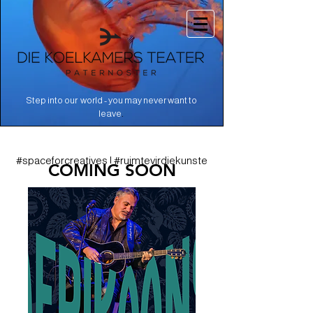
Step into our world - you may never want to
.
leave
#spaceforcreatives | #ruimtevirdiekunste
COMING SOON