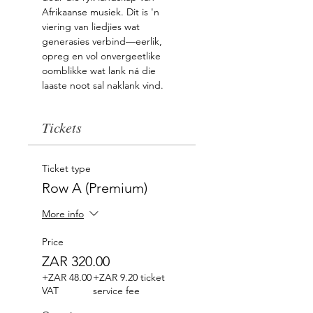
Afrikaanse musiek. Dit is 'n 
viering van liedjies wat 
generasies verbind—eerlik, 
opreg en vol onvergeetlike 
oomblikke wat lank ná die 
laaste noot sal naklank vind.
Tickets
Ticket type
Row A (Premium)
More info
Price
ZAR 320.00
+ZAR 48.00
+ZAR 9.20 ticket
VAT
service fee