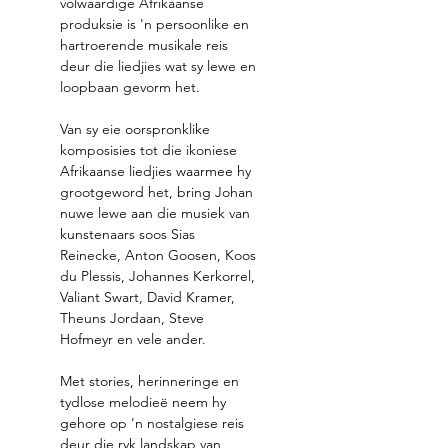
volwaardige Afrikaanse 
produksie is 'n persoonlike en 
hartroerende musikale reis 
deur die liedjies wat sy lewe en 
loopbaan gevorm het.
Van sy eie oorspronklike 
komposisies tot die ikoniese 
Afrikaanse liedjies waarmee hy 
grootgeword het, bring Johan 
nuwe lewe aan die musiek van 
kunstenaars soos Sias 
Reinecke, Anton Goosen, Koos 
du Plessis, Johannes Kerkorrel, 
Valiant Swart, David Kramer, 
Theuns Jordaan, Steve 
Hofmeyr en vele ander.
Met stories, herinneringe en 
tydlose melodieë neem hy 
gehore op 'n nostalgiese reis 
deur die ryk landskap van 