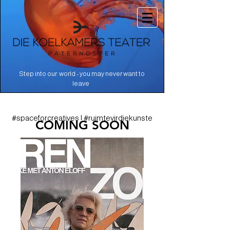
Step into our world - you may never want to
.
leave
#spaceforcreatives | #ruimtevirdiekunste
COMING SOON