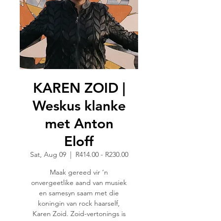
KAREN ZOID |
Weskus klanke
met Anton
Eloff
Sat, Aug 09
  |  
R414.00 - R230.00
Maak gereed vir ‘n
onvergeetlike aand van musiek
en samesyn saam met die
koningin van rock haarself,
Karen Zoid. Zoid-vertonings is