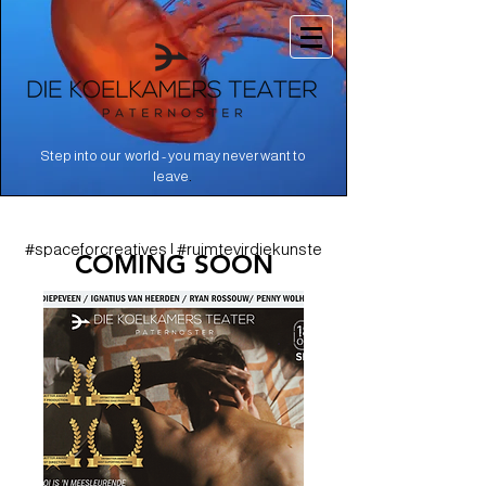
Step into our world - you may never want to
.
leave
#spaceforcreatives | #ruimtevirdiekunste
COMING SOON