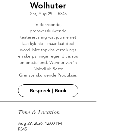
Wolhuter
Sat, Aug 29
  |  
R345
’n Bekroonde,
grensverskuiwende
teaterervaring wat jou nie net
laat kyk nie—maar laat deel
word. Met topklas vertolkings
en skerpsinnige regie, dit is rou
en ontstellend. Wenner van ’n
Naledi vir Beste
Grensverskuiwende Produksie.
Bespreek | Book
Time & Location
Aug 29, 2026, 12:00 PM
R345