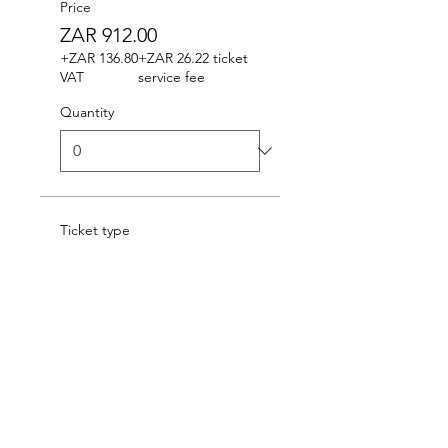
Price
ZAR 912.00
+ZAR 136.80
+ZAR 26.22 ticket
VAT
service fee
Quantity
Ticket type
PLATSAK FEESPAS
More info
Price
ZAR 672.00
+ZAR 100.80
+ZAR 19.32 ticket
VAT
service fee
Quantity