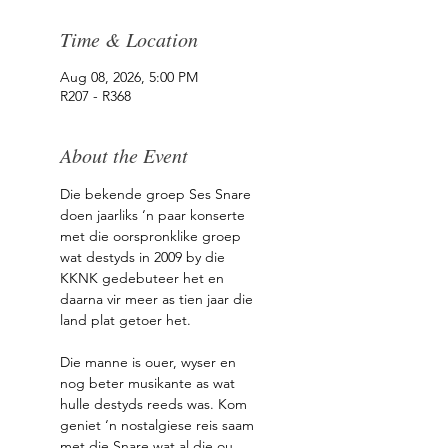
Time & Location
Aug 08, 2026, 5:00 PM
R207 - R368
About the Event
Die bekende groep Ses Snare 
doen jaarliks ‘n paar konserte 
met die oorspronklike groep 
wat destyds in 2009 by die 
KKNK gedebuteer het en 
daarna vir meer as tien jaar die 
land plat getoer het.
Die manne is ouer, wyser en 
nog beter musikante as wat 
hulle destyds reeds was. Kom 
geniet ‘n nostalgiese reis saam 
met die Snare wat al die ou 