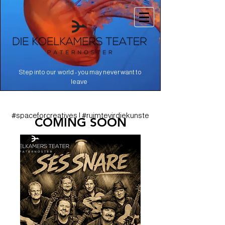
Step into our world - you may never want to
.
leave
#spaceforcreatives | #ruimtevirdiekunste
COMING SOON