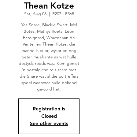
Thean Kotze
Sat, Aug 08
  |  
R207 - R368
Yes Snare, Blackie Swart, Mel
Botes, Mathys Roets, Leon
Ecroignard, Wouter van de
Venter en Thean Kotze, die
manne is ouer, wyser en nog
beter musikante as wat hulle
destyds reeds was. Kom geniet
‘n nostalgiese reis saam met
die Snare wat al die ou treffers
speel waarvoor hulle bekend
geword het.
Registration is
Closed
See other events