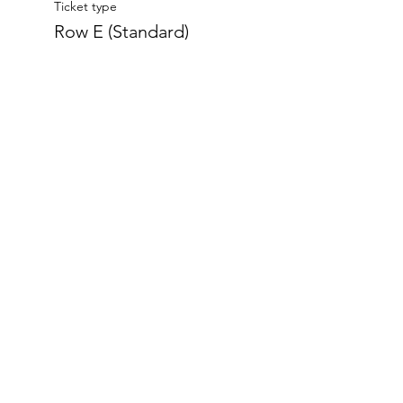
Ticket type
Row E (Standard)
Price
ZAR 200.00
+ZAR 30.00
+ZAR 5.75 ticket
VAT
service fee
Sold Out
Ticket type
Row F (Standard)
Price
ZAR 160.00
+ZAR 24.00
+ZAR 4.60 ticket
VAT
service fee