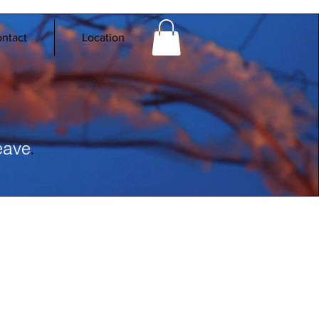
ntact
Location
.
eave