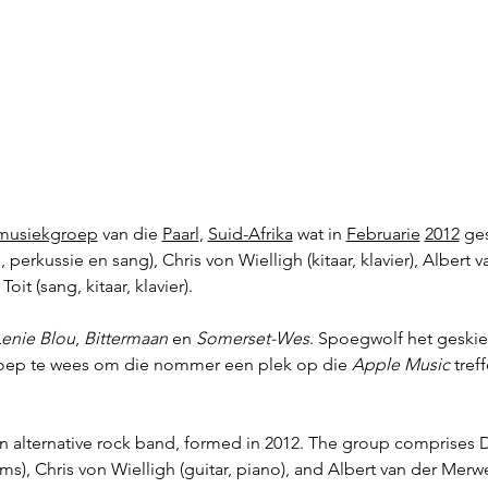
musiekgroep
 van die 
Paarl
, 
Suid-Afrika
 wat in 
Februarie
2012
 ge
perkussie en sang), Chris von Wielligh (kitaar, klavier), Albert v
it (sang, kitaar, klavier). 
Lenie Blou
, 
Bittermaan
 en 
Somerset-Wes
. Spoegwolf het geski
roep te wees om die nommer een plek op die 
Apple Music
 tref
n alternative rock band, formed in 2012. The group comprises Da
ms), Chris von Wielligh (guitar, piano), and Albert van der Merwe