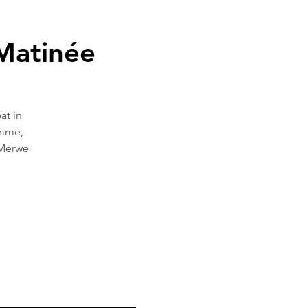
Matinée
at in
omme,
r Merwe