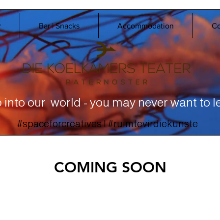
r
Bar | Snacks
Accommodation
Co
 into our world - you may never want to l
#spaceforcreatives | #ruimtevirdiekunste
COMING SOON