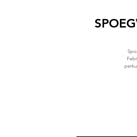
SPOEGW
Spoe
Febr
perkus