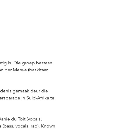
stig is. Die groep bestaan 
an der Merwe (baskitaar, 
edenis gemaak deur die 
fersparade in 
Suid-Afrika
 te 
nie du Toit (vocals, 
 (bass, vocals, rap). Known 