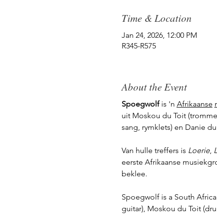
Time & Location
Jan 24, 2026, 12:00 PM
R345-R575
About the Event
Spoegwolf
 is 'n 
Afrikaanse
uit Moskou du Toit (tromme, 
sang, rymklets) en Danie du To
Van hulle treffers is 
Loerie
, 
eerste Afrikaanse musiekg
beklee.
Spoegwolf is a South Africa
guitar), Moskou du Toit (dru