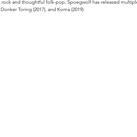
ive rock and thoughtful folk-pop, Spoegwolf has released multip
 Donker Toring (2017), and Koma (2019).