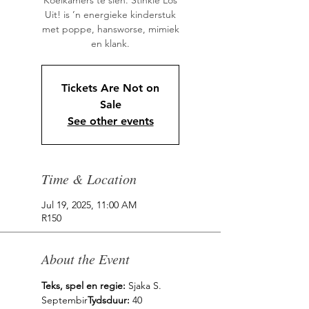
Koelkamers te sien. Stinkie Los
Uit! is ’n energieke kinderstuk
met poppe, hansworse, mimiek
en klank.
Tickets Are Not on
Sale
See other events
Time & Location
Jul 19, 2025, 11:00 AM
R150
About the Event
Teks, spel en regie:
 Sjaka S. 
Septembir
Tydsduur:
 40 