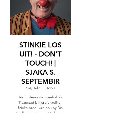
STINKIE LOS
UIT! - DON'T
TOUCH! |
SJAKA S.
SEPTEMBIR
Sat, Jul 19
  |  
R150
Na ’n kleurvolle speelvak in
Kaapstad is hierdie vrolike,
fisieke produksie nou by Die