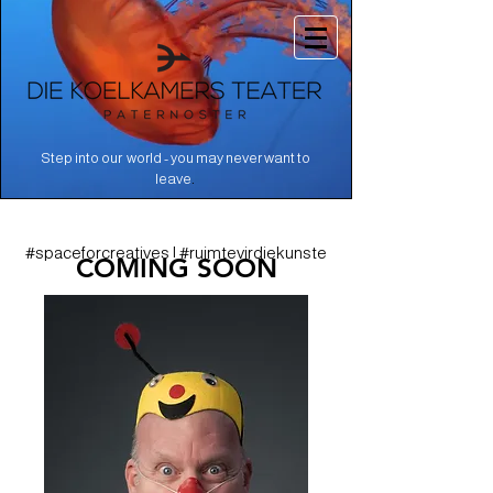
Step into our world - you may never want to
.
leave
#spaceforcreatives | #ruimtevirdiekunste
COMING SOON