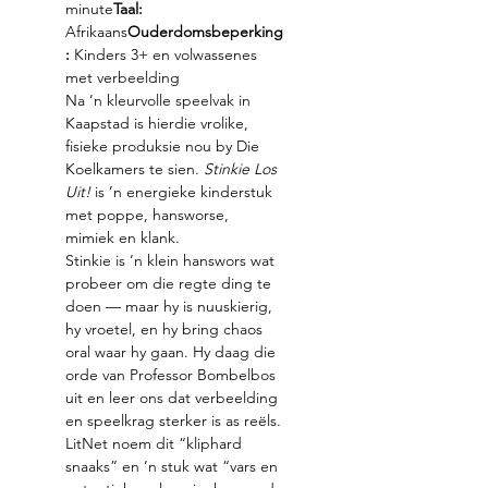
minute
Taal:
Afrikaans
Ouderdomsbeperking
:
 Kinders 3+ en volwassenes 
met verbeelding
Na ’n kleurvolle speelvak in 
Kaapstad is hierdie vrolike, 
fisieke produksie nou by Die 
Koelkamers te sien. 
Stinkie Los 
Uit!
 is ’n energieke kinderstuk 
met poppe, hansworse, 
mimiek en klank.
Stinkie is ’n klein hanswors wat 
probeer om die regte ding te 
doen — maar hy is nuuskierig, 
hy vroetel, en hy bring chaos 
oral waar hy gaan. Hy daag die 
orde van Professor Bombelbos 
uit en leer ons dat verbeelding 
en speelkrag sterker is as reëls.
LitNet noem dit “kliphard 
snaaks” en ’n stuk wat “vars en 