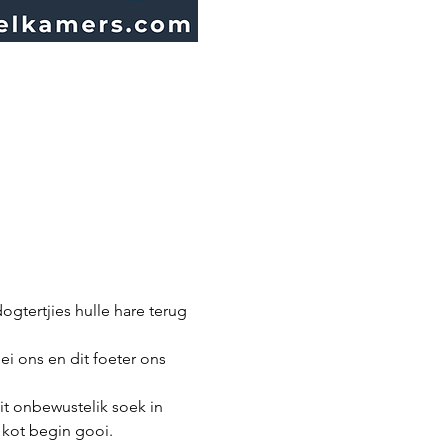
ogtertjies hulle hare terug 
i ons en dit foeter ons 
it onbewustelik soek in 
e kot begin gooi.