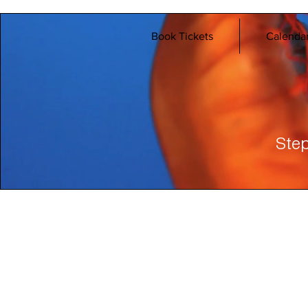
Book Tickets
Calenda
Step