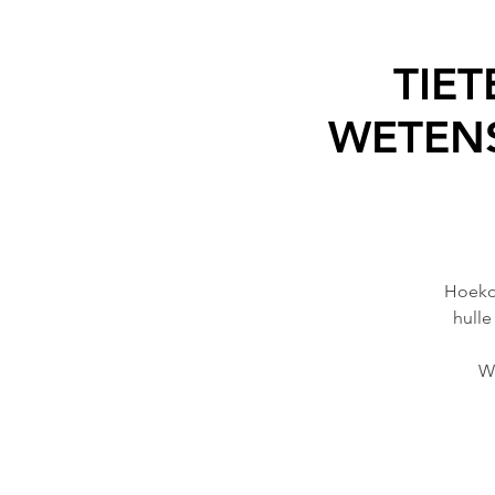
TIET
WETENS
Hoekom
hulle
Wa