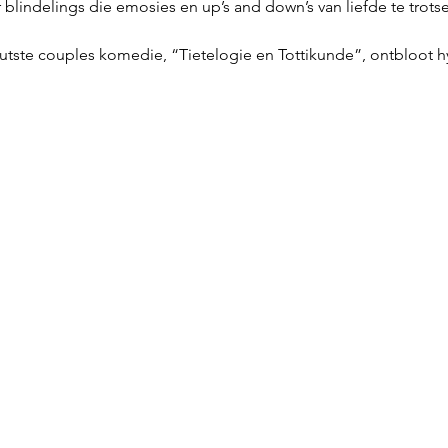
lindelings die emosies en up’s and down’s van liefde te trotseer
nuutste couples komedie, “Tietelogie en Tottikunde”, ontbloot