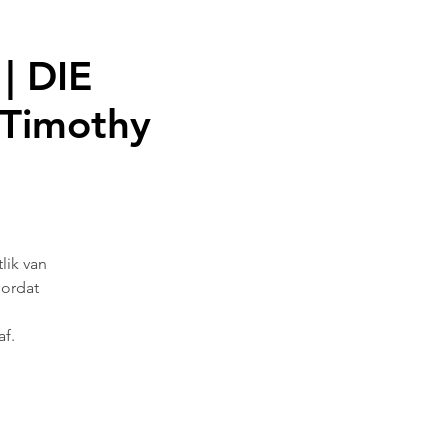
| DIE
Timothy
lik van
oordat
af.