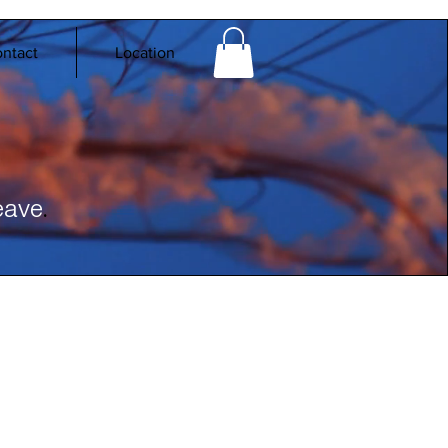
ntact
Location
.
eave