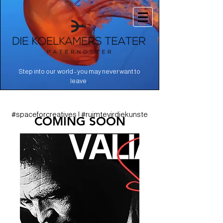
Step into our world - you may never want to
.
leave
#spaceforcreatives | #ruimtevirdiekunste
COMING SOON