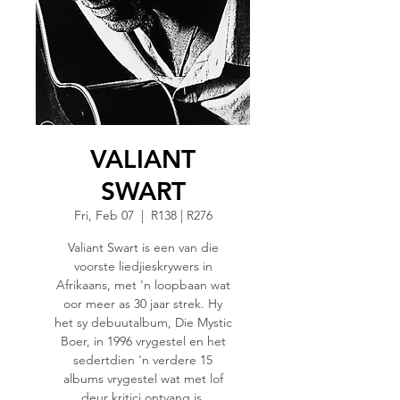
VALIANT
SWART
Fri, Feb 07
  |  
R138 | R276
Valiant Swart is een van die
voorste liedjieskrywers in
Afrikaans, met 'n loopbaan wat
oor meer as 30 jaar strek. Hy
het sy debuutalbum, Die Mystic
Boer, in 1996 vrygestel en het
sedertdien 'n verdere 15
albums vrygestel wat met lof
deur kritici ontvang is.